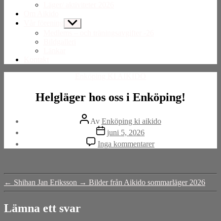
Läger/ aktiviteter 2026
Om Aikido
Vår förening
Visa
undermeny
Medlems – och träningsavgifter -26
Bildgalleri
Länkar
Kontakt
Kategorier
Enköping KI AIKIDO
Helgläger hos oss i Enköping!
Inläggsförfattare
Av
Enköping ki aikido
Inläggsdatum
juni 5, 2026
till
Inga kommentarer
Helgläger
hos
oss
i
←
Shihan Jan Eriksson
→
Bilder från Aikido sommarläger 2026
Enköping!
Lämna ett svar