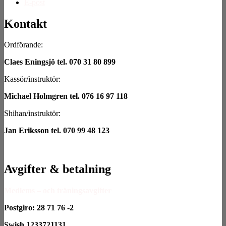
E-post
Kontakt
Ordförande:
Claes Eningsjö tel. 070 31 80 899
Kassör/instruktör:
Michael Holmgren tel. 076 16 97 118
Shihan/instruktör:
Jan Eriksson tel. 070 99 48 123
Avgifter & betalning
Medlems – och träningsavgifter
Postgiro: 28 71 76 -2
Swish 1233721131