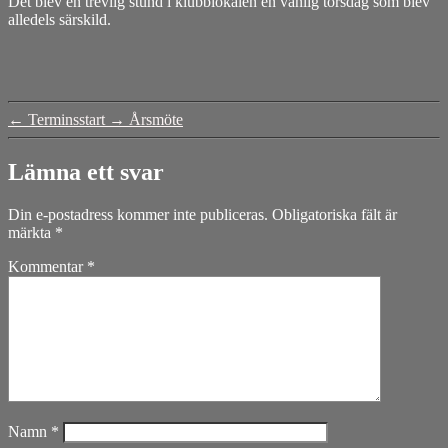
Det blev en trevlig stund i klubblokalen en vanlig torsdag som blev
alledels särskild.
←
Terminsstart
→
Årsmöte
Lämna ett svar
Din e-postadress kommer inte publiceras.
Obligatoriska fält är
märkta
*
Kommentar
*
Namn
*