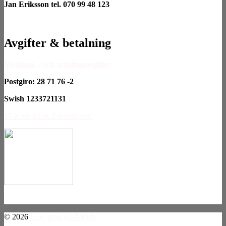
Jan Eriksson tel. 070 99 48 123
Avgifter & betalning
Medlems – och träningsavgifter
Postgiro: 28 71 76 -2
Swish 1233721131
Vi är en del av Fritidskortet!
© 2026
Enköping Ki-Aikido