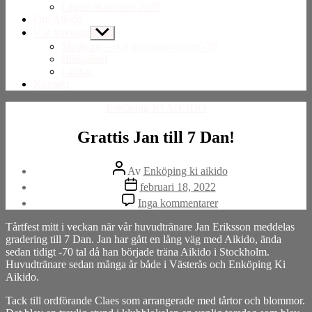
Läger/ aktiviteter 2026
Om Aikido
Vår förening
Visa
undermeny
Medlems – och träningsavgifter -26
Bildgalleri
Länkar
Kontakt
Kategorier
Enköping KI AIKIDO
Grattis Jan till 7 Dan!
Inläggsförfattare
Av
Enköping ki aikido
Inläggsdatum
februari 18, 2022
till
Inga kommentarer
Grattis
Jan
Tårtfest mitt i veckan när vår huvudtränare Jan Eriksson meddelas
till
gradering till 7 Dan. Jan har gått en lång väg med Aikido, ända
7
sedan tidigt -70 tal då han började träna Aikido i Stockholm.
Dan!
Huvudtränare sedan många år både i Västerås och Enköping Ki
Aikido.
Tack till ordförande Claes som arrangerade med tårtor och blommor.