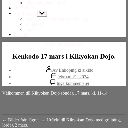
Läger/ aktiviteter 2026
Om Aikido
Vår förening
Visa
undermeny
Medlems – och träningsavgifter -26
Bildgalleri
Länkar
Kontakt
Kategorier
Enköping KI AIKIDO
Kenkodo 17 mars i Kikyokan Dojo.
Inläggsförfattare
Av
Enköping ki aikido
Inläggsdatum
februari 21, 2024
till
Inga kommentarer
Kenkodo
17
Välkommen till Kikyokan Dojo söndag 17 mars. kl. 11-14.
mars
i
Kikyokan
Dojo.
←
Bilder från lägret.
→
Utflykt till Kikyokan Dojo med grillning,
lördag 2 mars.