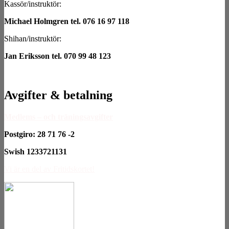
Kassör/instruktör:
Michael Holmgren tel. 076 16 97 118
Shihan/instruktör:
Jan Eriksson tel. 070 99 48 123
Avgifter & betalning
Medlems – och träningsavgifter
Postgiro: 28 71 76 -2
Swish 1233721131
Vi är en del av Fritidskortet!