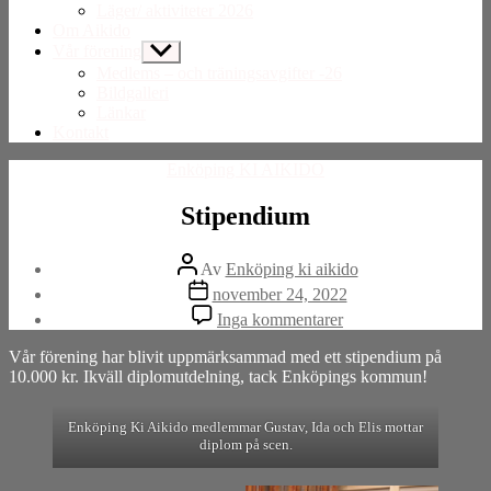
Läger/ aktiviteter 2026
Om Aikido
Vår förening
Visa
undermeny
Medlems – och träningsavgifter -26
Bildgalleri
Länkar
Kontakt
Kategorier
Enköping KI AIKIDO
Stipendium
Inläggsförfattare
Av
Enköping ki aikido
Inläggsdatum
november 24, 2022
till
Inga kommentarer
Stipendium
Vår förening har blivit uppmärksammad med ett stipendium på
10.000 kr. Ikväll diplomutdelning, tack Enköpings kommun!
Enköping Ki Aikido medlemmar Gustav, Ida och Elis mottar
diplom på scen.