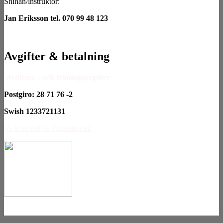
Shihan/instruktör:
Jan Eriksson tel. 070 99 48 123
Avgifter & betalning
Medlems – och träningsavgifter
Postgiro: 28 71 76 -2
Swish 1233721131
Vi är en del av Fritidskortet!