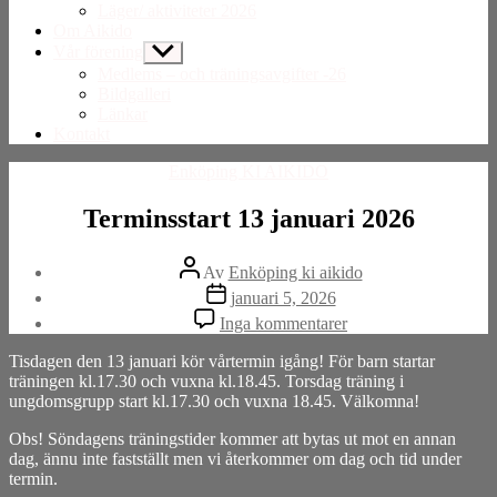
Läger/ aktiviteter 2026
Om Aikido
Vår förening
Visa
undermeny
Medlems – och träningsavgifter -26
Bildgalleri
Länkar
Kontakt
Kategorier
Enköping KI AIKIDO
Terminsstart 13 januari 2026
Inläggsförfattare
Av
Enköping ki aikido
Inläggsdatum
januari 5, 2026
till
Inga kommentarer
Terminsstart
13
Tisdagen den 13 januari kör vårtermin igång! För barn startar
januari
träningen kl.17.30 och vuxna kl.18.45. Torsdag träning i
2026
ungdomsgrupp start kl.17.30 och vuxna 18.45. Välkomna!
Obs! Söndagens träningstider kommer att bytas ut mot en annan
dag, ännu inte fastställt men vi återkommer om dag och tid under
termin.