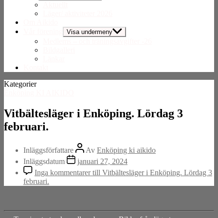
Aktuellt
Läger/ aktiviteter 2026
Om Aikido
Vår förening
Visa undermeny
Medlems – och träningsavgifter -26
Bildgalleri
Länkar
Kontakt
Kategorier
Enköping KI AIKIDO
Vitbältesläger i Enköping. Lördag 3
februari.
Inläggsförfattare
Av
Enköping ki aikido
Inläggsdatum
januari 27, 2024
Inga kommentarer
till Vitbältesläger i Enköping. Lördag 3
februari.