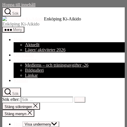
Hoppa till innehåll
Sök
Enköping Ki-Aikido
Enköping Ki-Aikido
Meny
Hem
Aktuellt
Läger/ aktiviteter 2026
Om Aikido
Vår förening
Medlems – och träningsavgifter -26
Bildgalleri
Länkar
Kontakt
Sök
Sök efter:
Stäng sökningen
Stäng menyn
Hem
Visa undermeny