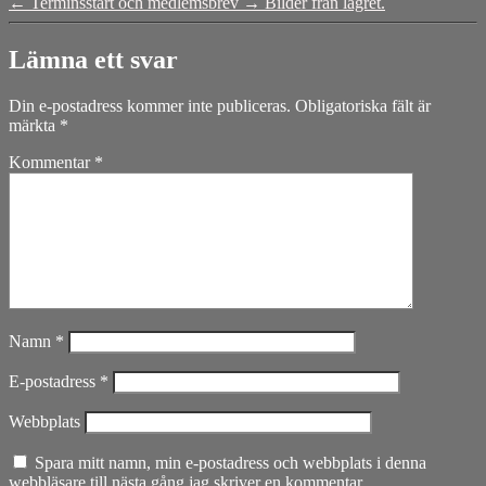
←
Terminsstart och medlemsbrev
→
Bilder från lägret.
Lämna ett svar
Din e-postadress kommer inte publiceras.
Obligatoriska fält är
märkta
*
Kommentar
*
Namn
*
E-postadress
*
Webbplats
Spara mitt namn, min e-postadress och webbplats i denna
webbläsare till nästa gång jag skriver en kommentar.